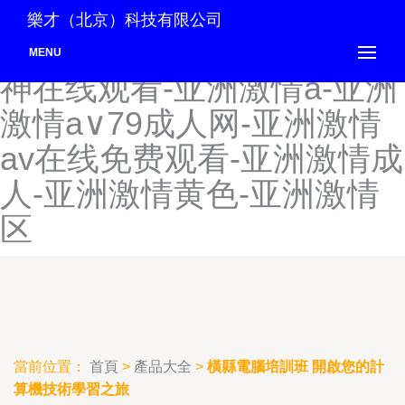
亚洲黄色在线看-亚洲黄网视
樂才（北京）科技有限公司
频-亚洲激情-亚洲激情91大
MENU
神在线观看-亚洲激情a-亚洲
激情a∨79成人网-亚洲激情
av在线免费观看-亚洲激情成
人-亚洲激情黄色-亚洲激情
区
當前位置：
首頁
>
產品大全
>
橫縣電腦培訓班 開啟您的計
算機技術學習之旅