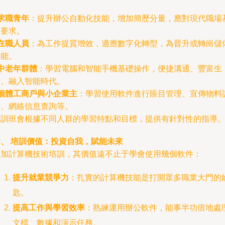
求職青年
：提升辦公自動化技能，增加簡歷分量，應對現代職場
本要求。
在職人員
：為工作提質增效，適應數字化轉型，為晉升或轉崗儲
技能。
中老年群體
：學習電腦和智能手機基礎操作，便捷溝通、豐富生
活、融入智能時代。
個體工商戶與小企業主
：學習使用軟件進行賬目管理、宣傳物料
計、網絡信息查詢等。
培訓班會根據不同人群的學習特點和目標，提供有針對性的指導
四、 培訓價值：投資自我，賦能未來
參加計算機技術培訓，其價值遠不止于學會使用幾個軟件：
提升就業競爭力
：扎實的計算機技能是打開眾多職業大門的
匙。
提高工作與學習效率
：熟練運用辦公軟件，能事半功倍地處
文檔、數據和演示任務。