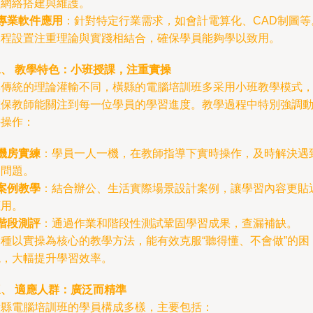
型網絡搭建與維護。
專業軟件應用
：針對特定行業需求，如會計電算化、CAD制圖等
課程設置注重理論與實踐相結合，確保學員能夠學以致用。
二、 教學特色：小班授課，注重實操
與傳統的理論灌輸不同，橫縣的電腦培訓班多采用小班教學模式
確保教師能關注到每一位學員的學習進度。教學過程中特別強調
手操作：
機房實練
：學員一人一機，在教師指導下實時操作，及時解決遇
的問題。
案例教學
：結合辦公、生活實際場景設計案例，讓學習內容更貼
應用。
階段測評
：通過作業和階段性測試鞏固學習成果，查漏補缺。
這種以實操為核心的教學方法，能有效克服“聽得懂、不會做”的困
境，大幅提升學習效率。
三、 適應人群：廣泛而精準
橫縣電腦培訓班的學員構成多樣，主要包括：