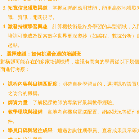
拓寬信息獲取渠道
：掌握互聯網應用技能，能更高效地獲取
識、資訊，開闊視野。
激發持續學習興趣
：計算機技術是終身學習的典型領域，入
培訓可能成為探索數字世界更深奧妙（如編程、數據分析）
起點。
五、 選擇建議：如何挑選合適的培訓班
面對橫縣可能存在的多家培訓機構，建議有意向的學員從以下幾
方面進行考察：
課程內容與目標匹配度
：明確自身學習目的，選擇課程設置
之吻合的機構。
師資力量
：了解授課教師的專業背景與教學經驗。
教學環境與設備
：實地考察機房電腦配置、網絡狀況等硬件
件。
學員口碑與過往成果
：通過咨詢往期學員、查看成果展示等