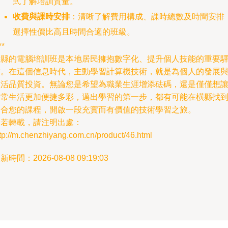
式了解培訓質量。
收費與課時安排
：清晰了解費用構成、課時總數及時間安排
選擇性價比高且時間合適的班級。
**
橫縣的電腦培訓班是本地居民擁抱數字化、提升個人技能的重要
站。在這個信息時代，主動學習計算機技術，就是為個人的發展
生活品質投資。無論您是希望為職業生涯增添砝碼，還是僅僅想
日常生活更加便捷多彩，邁出學習的第一步，都有可能在橫縣找
適合您的課程，開啟一段充實而有價值的技術學習之旅。
如若轉載，請注明出處：
tp://m.chenzhiyang.com.cn/product/46.html
新時間：2026-08-08 09:19:03