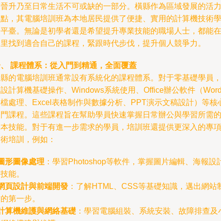
作晉升乃至日常生活不可或缺的一部分。橫縣作為區域發展的活
節點，其電腦培訓班為本地居民提供了便捷、實用的計算機技術
習平臺。無論是初學者還是希望提升專業技能的職場人士，都能
這里找到適合自己的課程，緊跟時代步伐，提升個人競爭力。
一、 課程體系：從入門到精通，全面覆蓋
橫縣的電腦培訓班通常設有系統化的課程體系。對于零基礎學員
設計算機基礎操作、Windows系統使用、Office辦公軟件（Wor
檔處理、Excel表格制作與數據分析、PPT演示文稿設計）等核
入門課程。這些課程旨在幫助學員快速掌握日常辦公與學習所需
基本技能。對于有進一步需求的學員，培訓班還提供更深入的專
技術培訓，例如：
圖形圖像處理
：學習Photoshop等軟件，掌握圖片編輯、海報設
等技能。
網頁設計與前端開發
：了解HTML、CSS等基礎知識，邁出網站
作的第一步。
計算機維護與網絡基礎
：學習電腦組裝、系統安裝、故障排查及