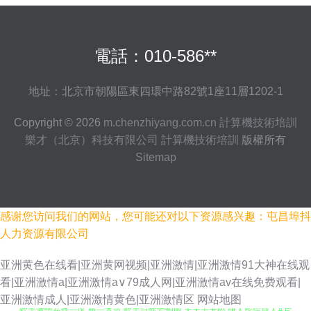
電話：010-586**
地址：北京市朝陽區東四環中路82號1座11層1202-1
Copyright © 2026
m.chenzhiyang.com.cn
計算機技術培訓
樂才（北京）科技有限公司
計算機技術培訓
版權所有
Sitemap
感谢您访问我们的网站，您可能还对以下资源感兴趣：屯昌埠抖
人力资源有限公司
亚洲黄色在线看|亚洲黄网视频|亚洲激情|亚洲激情91大神在线观
看|亚洲激情a|亚洲激情a∨79成人网|亚洲激情av在线免费观看|
亚洲激情成人|亚洲激情黄色|亚洲激情区
网站地图
欧美激情在线一区 色一本道 欧美日性爱炮图 天天干无码 伊人影院成人A片